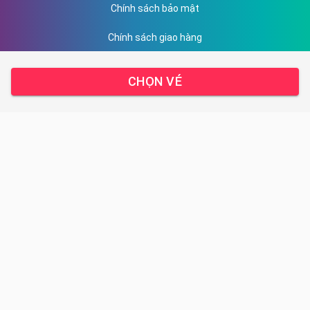
Chính sách bảo mật
Chính sách giao hàng
Hướng dẫn thanh toán
CHỌN VÉ
DỊCH VỤ CỦA CHÚNG TÔI
Sản phẩm
Kết quả giải chạy
Liên hệ
TRUNG TÂM HỖ TRỢ
Email: ha.nguyen@racetime.vn
Địa chỉ: 15 - Trung Thư - Trung Văn - Hà Nội