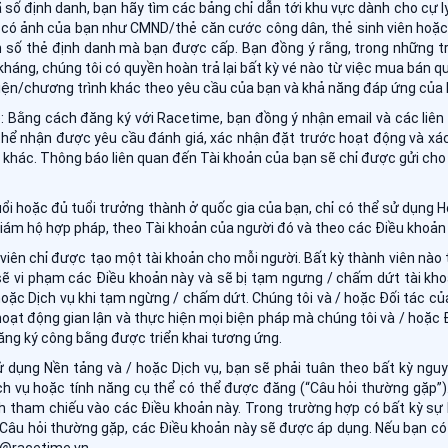
mã số định danh, bạn hãy tìm các bảng chỉ dẫn tới khu vực dành cho cự 
 có ảnh của bạn như CMND/thẻ căn cước công dân, thẻ sinh viên hoặc
n số thẻ định danh mà bạn được cấp. Bạn đồng ý rằng, trong những 
 kháng, chúng tôi có quyền hoàn trả lại bất kỳ vé nào từ việc mua bán 
iện/chương trình khác theo yêu cầu của bạn và khả năng đáp ứng của
 Bằng cách đăng ký với Racetime, bạn đồng ý nhận email và các liên 
ó thể nhận được yêu cầu đánh giá, xác nhận đặt trước hoạt động và x
 khác. Thông báo liên quan đến Tài khoản của bạn sẽ chỉ được gửi ch
ổi hoặc đủ tuổi trưởng thành ở quốc gia của bạn, chỉ có thể sử dụng 
iám hộ hợp pháp, theo Tài khoản của người đó và theo các Điều khoản
 viên chỉ được tạo một tài khoản cho mỗi người. Bất kỳ thành viên nào
sẽ vi phạm các Điều khoản này và sẽ bị tạm ngưng / chấm dứt tài k
hoặc Dịch vụ khi tạm ngừng / chấm dứt. Chúng tôi và / hoặc Đối tác củ
hoạt động gian lận và thực hiện mọi biện pháp mà chúng tôi và / hoặc Đ
ng ký công bằng được triển khai tương ứng.
ử dụng Nền tảng và / hoặc Dịch vụ, bạn sẽ phải tuân theo bất kỳ ngu
h vụ hoặc tính năng cụ thể có thể được đăng (“Câu hỏi thường gặp”)
 tham chiếu vào các Điều khoản này. Trong trường hợp có bất kỳ sự
Câu hỏi thường gặp, các Điều khoản này sẽ được áp dụng. Nếu bạn có bấ