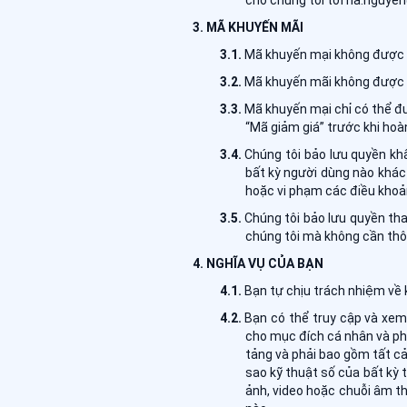
cho chúng tôi tới ha.nguye
MÃ KHUYẾN MÃI
Mã khuyến mại không được ch
Mã khuyến mãi không được k
Mã khuyến mại chỉ có thể đ
“Mã giảm giá” trước khi hoà
Chúng tôi bảo lưu quyền kh
bất kỳ người dùng nào khác 
hoặc vi phạm các điều khoả
Chúng tôi bảo lưu quyền tha
chúng tôi mà không cần thôn
NGHĨA VỤ CỦA BẠN
Bạn tự chịu trách nhiệm về k
Bạn có thể truy cập và xem
cho mục đích cá nhân và ph
tảng và phải bao gồm tất c
sao kỹ thuật số của bất kỳ 
ảnh, video hoặc chuỗi âm t