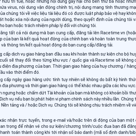
hữu trí tuệ, hoặc những nội dung gây hại cho bên thứ ba hoặc nhữn
ứa virus, nội dung vận động chính trị, nội dung mang tính thương mại
ủa chúng tôi về việc liệu tài liệu đó có được luật pháp bảo vệ hay khô
t hoặc xóa nội dung của người dùng, theo quyết định của chúng tôi và 
o bạn hoặc trách nhiệm pháp lý đối với chúng tôi.
ằng tất cả nội dung mà bạn cung cấp, đăng tải lên Racetime.vn (hoặ
ập của bạn là kết quả hoạt động của chính bạn và hoàn toàn trung thực
 và thông tin/kết quả hoạt động do bạn cung cấp/đăng tải.
 cấp dịch vụ giao hàng ban đầu sau khi hoàn thành sự kiện cho bộ hu
cuối sẽ thay đổi theo từng khu vực / quốc gia và Racetime sẽ không c
u điện địa phương của bạn. Thời gian giao hàng của huy chương / hàng
ầu vào thời điểm đó.
g cấp ngày giao hàng ước tính tuy nhiên sẽ không do bất kỳ hình thứ
h địa phương và thời gian giao hàng có thể khác nhau giữa các khu vực
m ngưng hoặc chấm dứt Tài khoản của bạn mà không có khoản bồi thư
Dịch vụ nếu bạn bị phát hiện vi phạm chính sách này nhiều lần. Chúng 
 Nền tảng và / hoặc Dịch vụ. Chúng tôi sẽ không chịu trách nhiệm về v
g xác nhận trực tuyến, trong e-mail và/hoặc trên di động của bạn mộ
an trọng để nhận vé cho sự kiện/chương trình/cuộc đua bạn đã đăng 
thanh toán thành công khi tới nhận số báo danh (mã số định danh/bib