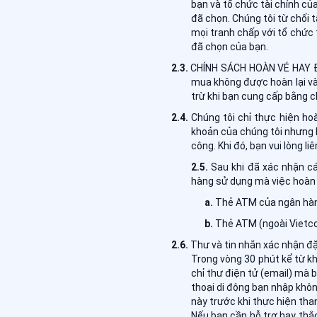
bạn và tổ chức tài chính củ
đã chọn. Chúng tôi từ chối 
mọi tranh chấp với tổ chức 
đã chọn của bạn.
CHÍNH SÁCH HOÀN VÉ HAY ĐỔI
mua không được hoàn lại và
trừ khi bạn cung cấp bằng c
Chúng tôi chỉ thực hiện hoà
khoản của chúng tôi nhưng 
công. Khi đó, bạn vui lòng l
Sau khi đã xác nhận cá
hàng sử dụng mà việc hoàn t
Thẻ ATM của ngân hàng
Thẻ ATM (ngoài Vietco
Thư và tin nhắn xác nhận đặ
Trong vòng 30 phút kể từ kh
chỉ thư điện tử (email) mà 
thoại di động bạn nhập khôn
này trước khi thực hiện tha
Nếu bạn cần hỗ trợ hay thắc