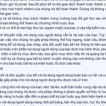
 được gửi từ email. Sau 60 phút kể từ khi giao dịch thanh toán thành
oi như mọi trách nhiệm của chúng tôi đã hoàn thành. Chúng tôi không c
ời gian trên.
lý và sẽ không chịu trách nhiệm trong trường hợp đã gửi thư xác n
mà bạn không thể tham dự chương trình/cuộc đua.
 vé có thể đi vào hộp thư rác (spam mail) của bạn, vì vậy hãy kiểm tra c
nh khuyến mãi, nội dung của người dùng vẫn là tài sản của bạn. Tuy
bạn cấp cho chúng tôi giấy phép không thể hủy ngang, toàn cầu, khôn
ng để sử dụng, sao chép, sửa đổi, xuất bản, liệt kê thông tin liên quan
 bộ hoặc một phần nội dung người dùng của bạn dưới mọi hình thức, p
 triển vì bất kỳ mục đích nào, bao gồm mục đích tiếp thị và quảng bá
n bất kỳ và thông qua bất kỳ kênh truyền thông nào mà không cần t
n cho bạn hoặc bất kỳ cá nhân hoặc tổ chức nào khác.
ng:
hất và độc quyền của tất cả nội dung người dùng hoặc bạn có tất cả cá
ấp giấy phép cho nội dung người dùng như được nêu ở trên
 cũng như nội dung của bạn, việc tải lên, xuất bản hoặc cung cấp nội 
dùng của chúng tôi được cho phép, không vi phạm quyền sở hữu trí t
c riêng tư hoặc dẫn đến vi phạm bất kỳ luật hoặc quy định hiện hành n
 nội dung người dùng mang tính phỉ báng, hận thù, bạo lực, tục tĩu, k