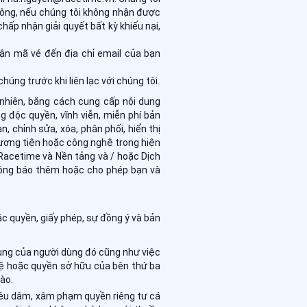
 công, nếu chúng tôi không nhận được
hấp nhận giải quyết bất kỳ khiếu nại,
hận mã vé đến địa chỉ email của bạn
húng trước khi liên lạc với chúng tôi.
 nhiên, bằng cách cung cấp nội dung
g độc quyền, vĩnh viễn, miễn phí bản
, chỉnh sửa, xóa, phân phối, hiển thị
hương tiện hoặc công nghệ trong hiện
 Racetime và Nền tảng và / hoặc Dịch
hông báo thêm hoặc cho phép bạn và
c quyền, giấy phép, sự đồng ý và bản
dung của người dùng đó cũng như việc
uệ hoặc quyền sở hữu của bên thứ ba
ào.
hiêu dâm, xâm phạm quyền riêng tư cá