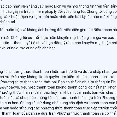
oặc cập nhật Nền tảng và / hoặc Dịch vụ và mọi thông tin trên Nền tản
n hoặc gây ra trách nhiệm pháp lý đối với chúng tôi. Chúng tôi cũng 
g và / hoặc Dịch vụ tạm thời hoặc vĩnh viễn bất kỳ lúc nào mà khôn
chúng tôi.
ể thuận tiện và không ảnh hưởng đến việc diễn giải các Điều khoản nà
n mãi: Chúng tôi có thể thực hiện khuyến mại hoặc giảm giá với các 
acetime theo quyết định và bạn đồng ý rằng các khuyến mại hoặc ch
ừ khi cũng được cung cấp cho bạn.
g tôi phương thức thanh toán hiện tại, hợp lệ và được chấp nhận (c
ch vụ. Điều này không từ bỏ quyền tìm kiếm khoản thanh toán trực 
Phương thức thanh toán thất bại. Bạn có thể chỉnh sửa thông tin Ph
y@vnpay.vn. Nếu việc thanh toán không thành công, do hết hạn, không
Phương thức thanh toán hoặc hủy tài khoản của mình, bạn vẫn chịu t
toán nào và cho phép chúng tôi tiếp tục thanh toán dựa trên Phương 
án của bạn. Chúng tôi sử dụng nhà cung cấp dịch vụ thanh toán của 
 bạn hoặc sử dụng các phương thức thanh toán trực tiếp truyền thố
n thanh toán của bạn sẽ dựa trên Phương thức thanh toán và có thể