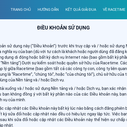
TRANG CHỦ
HƯỚNG DẪN
KẾT QUẢ GIẢI ĐUA
VỀ RACETIME
ĐIỀU KHOẢN SỬ DỤNG
oản sử dụng này (“Điều khoản”) trước khi truy cập và / hoặc sử dụng 
 nghĩa vụ của bạn (dù với tư cách là khách hoặc người dùng đã đăng ký
g dụng di động hoặc bất kỳ dịch vụ Internet nào (bao gồm bất kỳ p
à “Nền tảng”) Dưới sự kiểm soát hoặc quyền sở hữu của Racetime. Cá
 lý giữa Racetime (bao gồm tất cả các công ty con, công ty liên quan 
ung là “Racetime”, “chúng tôi”, hoặc “của chúng tôi”), chủ sở hữu của t
dùng của Nền tảng và / hoặc Dịch vụ.
tải xuống và / hoặc sử dụng Nền tảng và / hoặc Dịch vụ, bạn xác nhận 
u bạn không đồng ý với bất kỳ phần nào của các Điều khoản này, bạn
h vụ của mình.
ặc cập nhật các Điều khoản này bất kỳ lúc nào bằng cách đăng phiên b
ất kỳ sửa đổi hoặc cập nhật nào đều có hiệu lực ngay lập tức. Việc bạ
 sau khi sửa đổi hoặc cập nhật các Điều khoản này thể hiện sự chấp 
p nhật.