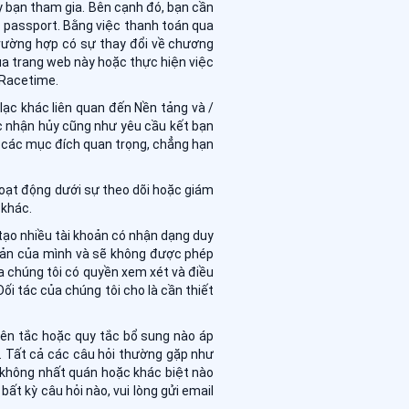
ly bạn tham gia. Bên cạnh đó, bạn cần
 passport. Bằng việc thanh toán qua
trường hợp có sự thay đổi về chương
qua trang web này hoặc thực hiện việc
 Racetime.
lạc khác liên quan đến Nền tảng và /
ác nhận hủy cũng như yêu cầu kết bạn
o các mục đích quan trọng, chẳng hạn
Hoạt động dưới sự theo dõi hoặc giám
 khác.
 tạo nhiều tài khoản có nhận dạng duy
hoản của mình và sẽ không được phép
a chúng tôi có quyền xem xét và điều
ối tác của chúng tôi cho là cần thiết
yên tắc hoặc quy tắc bổ sung nào áp
. Tất cả các câu hỏi thường gặp như
 không nhất quán hoặc khác biệt nào
t kỳ câu hỏi nào, vui lòng gửi email