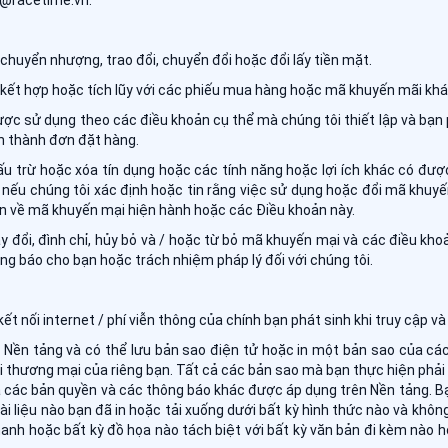
n@racetime.vn.
uyển nhượng, trao đổi, chuyển đổi hoặc đổi lấy tiền mặt.
ết hợp hoặc tích lũy với các phiếu mua hàng hoặc mã khuyến mãi khá
ược sử dụng theo các điều khoản cụ thể mà chúng tôi thiết lập và bạ
n thành đơn đặt hàng.
ấu trừ hoặc xóa tín dụng hoặc các tính năng hoặc lợi ích khác có đ
nếu chúng tôi xác định hoặc tin rằng việc sử dụng hoặc đổi mã khuyến 
n về mã khuyến mại hiện hành hoặc các Điều khoản này.
y đổi, đình chỉ, hủy bỏ và / hoặc từ bỏ mã khuyến mại và các điều kho
g báo cho bạn hoặc trách nhiệm pháp lý đối với chúng tôi.
ết nối internet / phí viễn thông của chính bạn phát sinh khi truy cập và 
 Nền tảng và có thể lưu bản sao điện tử hoặc in một bản sao của các 
i thương mại của riêng bạn. Tất cả các bản sao mà bạn thực hiện phải
ả các bản quyền và các thông báo khác được áp dụng trên Nền tảng. B
tài liệu nào bạn đã in hoặc tải xuống dưới bất kỳ hình thức nào và khô
hanh hoặc bất kỳ đồ họa nào tách biệt với bất kỳ văn bản đi kèm nào