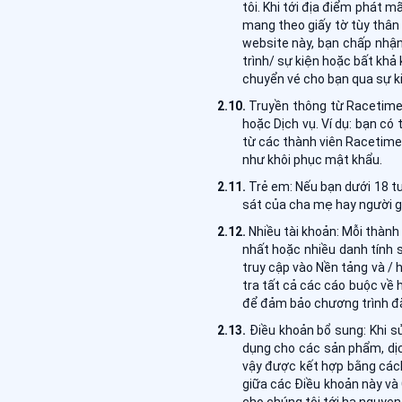
tôi. Khi tới địa điểm phát 
mang theo giấy tờ tùy thân
website này, bạn chấp nhậ
trình/ sự kiện hoặc bất khả
chuyển vé cho bạn qua sự k
Truyền thông từ Racetime:
hoặc Dịch vụ. Ví dụ: bạn c
từ các thành viên Racetime
như khôi phục mật khẩu.
Trẻ em: Nếu bạn dưới 18 tu
sát của cha mẹ hay người g
Nhiều tài khoản: Mỗi thành
nhất hoặc nhiều danh tính 
truy cập vào Nền tảng và / 
tra tất cả các cáo buộc về 
để đảm bảo chương trình đă
Điều khoản bổ sung: Khi s
dụng cho các sản phẩm, dịc
vậy được kết hợp bằng cách
giữa các Điều khoản này và 