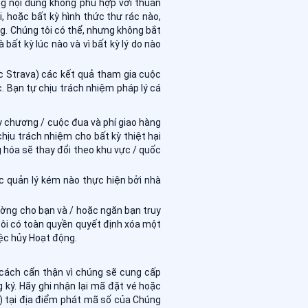
g nội dung không phù hợp với thuần
, hoặc bất kỳ hình thức thư rác nào,
ng. Chúng tôi có thể, nhưng không bắt
bất kỳ lúc nào và vì bất kỳ lý do nào
c Strava) các kết quả tham gia cuộc
. Bạn tự chịu trách nhiệm pháp lý cá
y chương / cuộc đua và phí giao hàng
hịu trách nhiệm cho bất kỳ thiệt hại
 hóa sẽ thay đổi theo khu vực / quốc
c quản lý kém nào thực hiện bởi nhà
.
ờng cho bạn và / hoặc ngăn bạn truy
tôi có toàn quyền quyết định xóa một
iệc hủy Hoạt động.
t cách cẩn thận vì chúng sẽ cung cấp
ký. Hãy ghi nhận lại mã đặt vé hoặc
) tại địa điểm phát mã số của Chúng