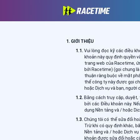
GIỚI THIỆU
Vui lòng đọc kỹ các điều kh
khoản này quy định quyền và
trang web của Racetime, ứn
bởi Racetime) (gọi chung l
thuận ràng buộc về mặt pháp
thể công ty này được gọi ch
hoặc Dịch vụ và bạn, người 
Bằng cách truy cập, duyệt, 
bởi các Điều khoản này. Nế
dụng Nền tảng và / hoặc Dịc
Chúng tôi có thể sửa đổi ho
Trừ khi có quy định khác, b
Nền tảng và / hoặc Dịch vụ
khoản được sửa đổi hoặc cậ