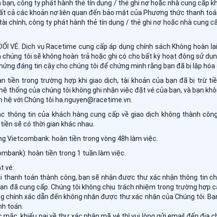
a bạn, công ty phát hành thẻ tín dụng / thẻ ghi nợ hoặc nhà cung cấp
tất cả các khoản nợ liên quan đến bảo mật của Phương thức thanh toán
tài chính, công ty phát hành thẻ tín dụng / thẻ ghi nợ hoặc nhà cung
 VÉ. Dịch vụ Racetime cung cấp áp dụng chính sách Không hoàn lại t
 chúng tôi sẽ không hoàn trả hoặc ghi có cho bất kỳ hoạt động sử d
hứng đáng tin cậy cho chúng tôi để chứng minh rằng bạn đã bị lập hóa
n tiền trong trường hợp khi giao dịch, tài khoản của bạn đã bị trừ ti
hệ thống của chúng tôi không ghi nhận việc đặt vé của bạn, và bạn k
iên hệ với Chúng tôi ha.nguyen@racetime.vn.
c thông tin của khách hàng cung cấp về giao dịch không thành công,
iền sẽ có thời gian khác nhau.
 Vietcombank: hoàn tiền trong vòng 48h làm việc.
mbank): hoàn tiền trong 1 tuần làm việc.
t vé:
i thanh toán thành công, bạn sẽ nhận được thư xác nhận thông tin chi
bạn đã cung cấp. Chúng tôi không chịu trách nhiệm trong trường hợp cá
g chính xác dẫn đến không nhận được thư xác nhận của Chúng tôi. Bạn v
nh toán.
 mắc, khiếu nại về thư xác nhận mã vé thì vui lòng gửi email đến địa 