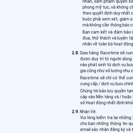
nhân, xâm phạm quyền sở 
phong mỹ tục, và không ch
theo quyết định duy nhất c
buộc phải xem xét, giám sá
mà không cần thông báo ch
Bạn cam kết và đảm bảo r
đua, thử thách và luyện t
nhân về toàn bộ hoạt động
Giao hàng: Racetime sẽ cung
được duy trì từ người dùng 
nào phát sinh từ dịch vụ bư
gia cũng như số lượng nhu c
Racetime sẽ chỉ có thể cun
cung cấp / dịch vụ bưu chín
Chúng tôi bảo lưu quyền tạ
cập vào Nền tảng và / hoặc 
số Hoạt động nhất định khỏi
Nhận Vé:
Vui lòng kiểm tra lại nhữn
cho bạn những thông tin qu
email xác nhận đăng ký và 