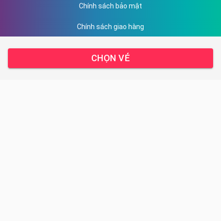
Chính sách bảo mật
Chính sách giao hàng
Hướng dẫn thanh toán
CHỌN VÉ
DỊCH VỤ CỦA CHÚNG TÔI
Sản phẩm
Kết quả giải chạy
Liên hệ
TRUNG TÂM HỖ TRỢ
Email: ha.nguyen@racetime.vn
Địa chỉ: 15 - Trung Thư - Trung Văn - Hà Nội