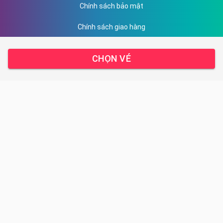
Chính sách bảo mật
Chính sách giao hàng
Hướng dẫn thanh toán
CHỌN VÉ
DỊCH VỤ CỦA CHÚNG TÔI
Sản phẩm
Kết quả giải chạy
Liên hệ
TRUNG TÂM HỖ TRỢ
Email: ha.nguyen@racetime.vn
Địa chỉ: 15 - Trung Thư - Trung Văn - Hà Nội