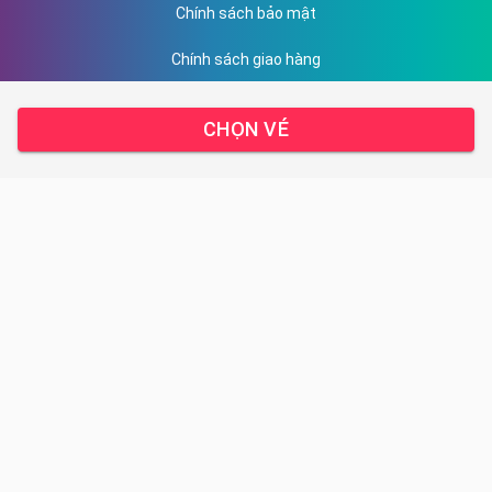
Chính sách bảo mật
Chính sách giao hàng
Hướng dẫn thanh toán
CHỌN VÉ
DỊCH VỤ CỦA CHÚNG TÔI
Sản phẩm
Kết quả giải chạy
Liên hệ
TRUNG TÂM HỖ TRỢ
Email: ha.nguyen@racetime.vn
Địa chỉ: 15 - Trung Thư - Trung Văn - Hà Nội