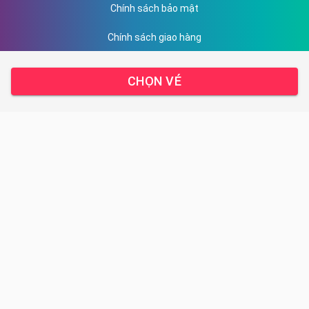
Chính sách bảo mật
Chính sách giao hàng
Hướng dẫn thanh toán
CHỌN VÉ
DỊCH VỤ CỦA CHÚNG TÔI
Sản phẩm
Kết quả giải chạy
Liên hệ
TRUNG TÂM HỖ TRỢ
Email: ha.nguyen@racetime.vn
Địa chỉ: 15 - Trung Thư - Trung Văn - Hà Nội